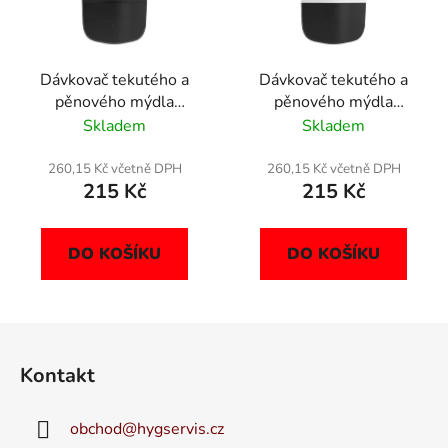
Dávkovač tekutého a
Dávkovač tekutého a
pěnového mýdla
pěnového mýdla
KATRIN 500ml, černý,
KATRIN 500ml, bílý,
Skladem
Skladem
77359
77335
260,15 Kč včetně DPH
260,15 Kč včetně DPH
215 Kč
215 Kč
DO KOŠÍKU
DO KOŠÍKU
Z
á
Kontakt
p
a
obchod
@
hygservis.cz
t