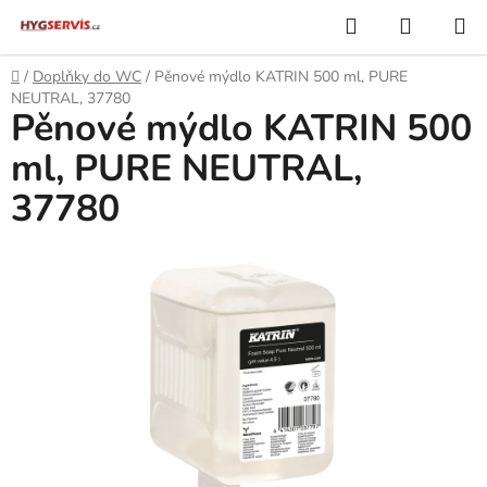
Přejít
Hledat
NÁKUP
na
KOŠÍK
obsah
Domů
/
Doplňky do WC
/
Pěnové mýdlo KATRIN 500 ml, PURE
NEUTRAL, 37780
Pěnové mýdlo KATRIN 500
ml, PURE NEUTRAL,
37780