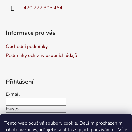
í
+420 777 805 464
Informace pro vás
Obchodní podmínky
Podmínky ochrany osobních údajů
Přihlášení
E-mail
Heslo
Tento web používá soubory cookie. Dalším procházením
PŘIHLÁSIT SE
tohoto webu vyjadřujete souhlas s jejich používáním.. Více