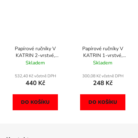
Papírové ručníky V
Papírové ručníky V
KATRIN 2-vrstvé,
KATRIN 1-vrstvé,
celulóza, 3040 ks,
celulóza, 4000 ks,
Skladem
Skladem
769191
40216
532,40 Kč včetně DPH
300,08 Kč včetně DPH
440 Kč
248 Kč
DO KOŠÍKU
DO KOŠÍKU
Z
á