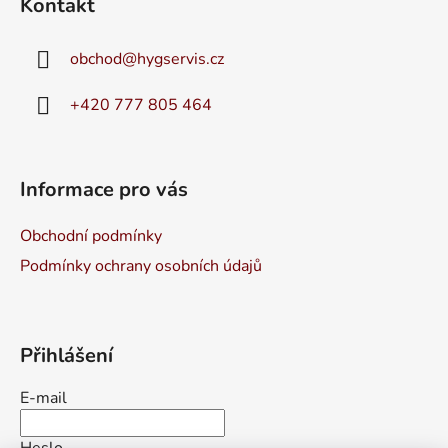
Kontakt
p
a
obchod
@
hygservis.cz
t
í
+420 777 805 464
Informace pro vás
Obchodní podmínky
Podmínky ochrany osobních údajů
Přihlášení
E-mail